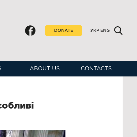
DONATE
УКР
ENG
S
ABOUT US
CONTACTS
собливі