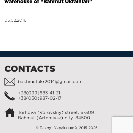
warehouse of “Bahmut Ukrainian"
05.02.2016
CONTACTS
bakhmutukr2014@gmail.com
+38(099)683-41-31
+38(050)987-02-17
Torhova (Vorovskiy) street, 6-309
Bahmut (Artemivsk) city. 84500
© Бахмут Український, 2015-2026