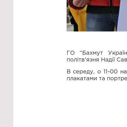
ГО “Бахмут Україн
політв’язня Надії С
В середу, о 11-00 н
плакатами та портр