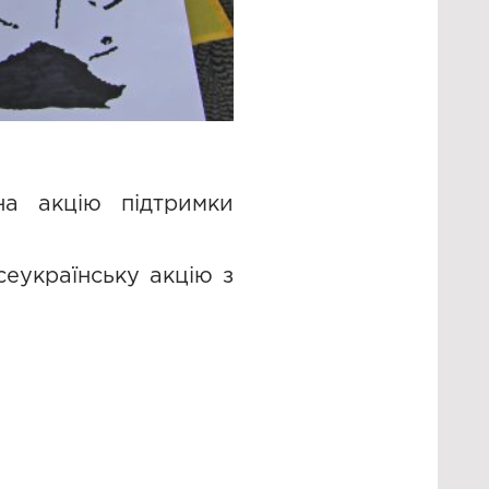
на акцію підтримки
сеукраїнську акцію з