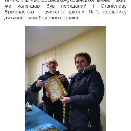
землю під час російсько-української війни. Такий
же календар був переданий і Станіславу
Єрмолаєнко – вчителю школи №1, керівнику
дитячої групи бойового гопака.