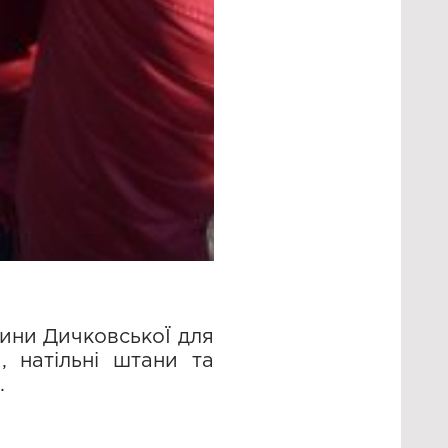
алини ДичковськоЇ для
, натільні штани та
.