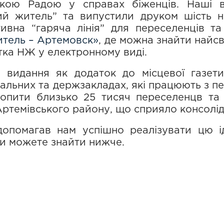
ькою Радою у справах біженців. Наші 
ий житель” та випустили друком шість н
тивна “гаряча лінія” для переселенців т
тель – Артемовск»
, де можна знайти найс
стка НЖ у електронному виді.
 видання як додаток до місцевої газети
ціальних та держзакладах, які працюють з п
опити близько 25 тисяч переселенцв та
Артемівського району, що сприяло консолід
 допомагав нам успішно реалізувати цю 
ви можете знайти нижче.