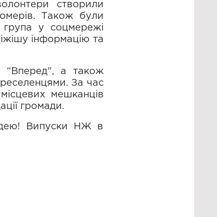
волонтери створили
омерів. Також були
а група у соцмережі
віжішу інформацію та
 “Вперед”, а також
ереселенцями. За час
 місцевих мешканців
ації громади.
ідею! Випуски НЖ в