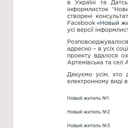
в Україні та Датс
інформлисток “Нов
створені консульта
Facebook
«Новый жи
усі версії інформли
Розповсюджувалося
адресно – в усіх со
проекту вдалося ох
Артемівська та сел 
Дякуємо усім, хто
електронному виді 
Новый житель №1
Новый житель №2
Новый житель №3