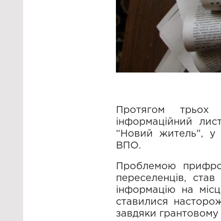
Протягом трьох 
інформаційний лис
“Новий житель”, у
ВПО.
Проблемою прифрон
переселенців, ста
інформацію на міс
ставилися насторож
завдяки грантовому 