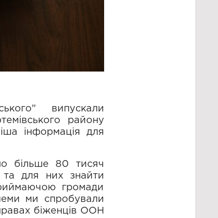
ького” випускали
темівського району
іша інформація для
но більше 80 тисяч
 та для них знайти
приймаючою громади
блеми ми спробували
справах біженців ООН