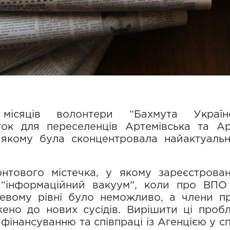
місяців волонтери “Бахмута Українс
ток для переселенців Артемівська та Ар
 якому була сконцентровала найактуальн
тового містечка, у якому зареєстрова
в “інформаційний вакуум”, коли про ВПО
цевому рівні було неможливо, а члени 
ено до нових сусідів. Вирішити ці про
фінансуванню та співпраці із Агенцією у 