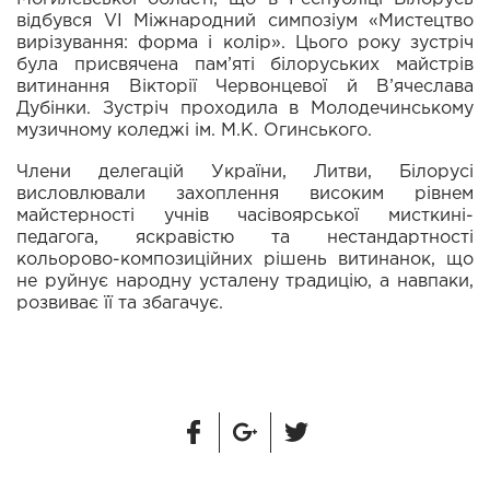
відбувся VI Міжнародний симпозіум «Мистецтво
вирізування: форма і колір». Цього року зустріч
була присвячена пам’яті білоруських майстрів
витинання Вікторії Червонцевої й В’ячеслава
Дубінки. Зустріч проходила в Молодечинському
музичному коледжі ім. М.К. Огинського.
Члени делегацій України, Литви, Білорусі
висловлювали захоплення високим рівнем
майстерності учнів часівоярської мисткині-
педагога, яскравістю та нестандартності
кольорово-композиційних рішень витинанок, що
не руйнує народну усталену традицію, а навпаки,
розвиває її та збагачує.