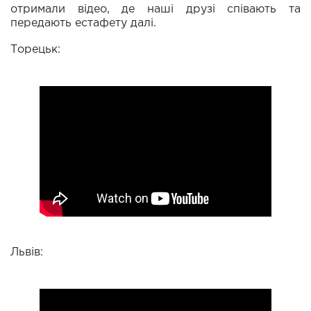
отримали відео, де наші друзі співають та
передають естафету далі.
Торецьк:
Львів: