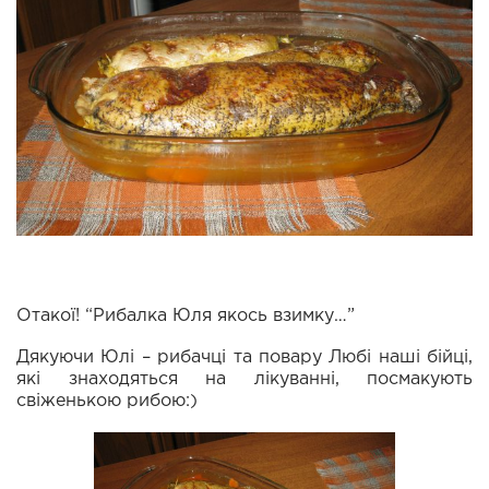
Отакої! “Рибалка Юля якось взимку…”
Дякуючи Юлі – рибачці та повару Любі наші бійці,
які знаходяться на лікуванні, посмакують
свіженькою рибою:)