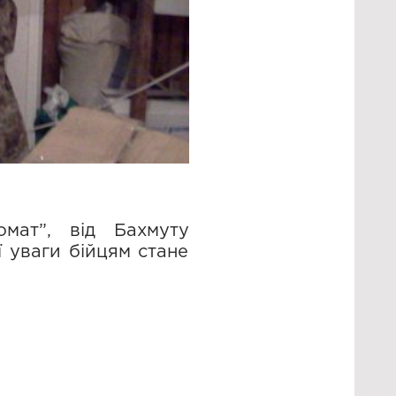
мат”, від Бахмуту
ї уваги бійцям стане