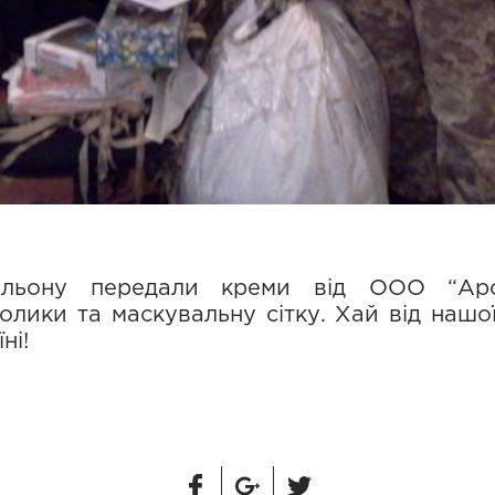
альону передали креми від ООО “Аро
олики та маскувальну сітку. Хай від нашо
ні!