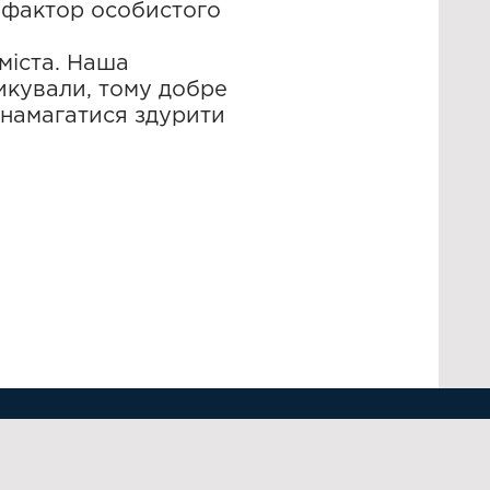
, фактор особистого
міста. Наша
зикували, тому добре
а намагатися здурити