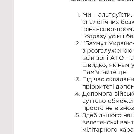
Ми – альтруїсти
аналогічних безк
фінансово-промис
“одразу усім і б
“Бахмут Українс
з розгалуженою 
всій зоні АТО – 
швидко, як нам у
Пам’ятайте це.
Під час складанн
пріоритеті допом
Допомога військ
суттєво обмежен
просто не в змозі
Здебільшого наш
велетенські ван
мілітарного хара