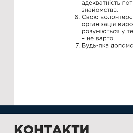
адекватність пот
знайомства.
Свою волонтерськ
організація виро
розуміються у те
– не варто.
Будь-яка допомог
КОНТАКТИ