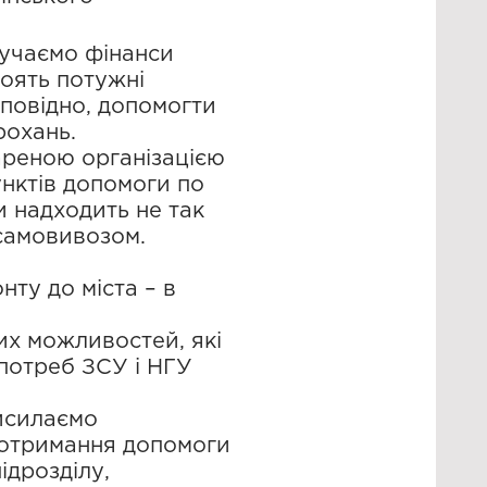
лучаємо фінанси
тоять потужні
дповідно, допомогти
рохань.
ареною організацією
нктів допомоги по
и надходить не так
 самовивозом.
нту до міста – в
их можливостей, які
потреб ЗСУ і НГУ
исилаємо
я отримання допомоги
ідрозділу,