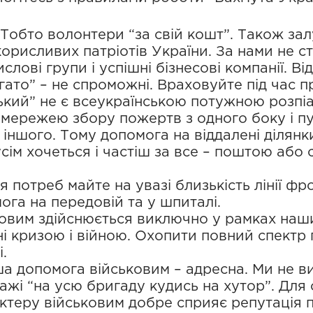
. Тобто волонтери “за свій кошт”. Також за
орисливих патріотів України. За нами не с
лові групи і успішні бізнесові компанії. Ві
агато” – не спроможні. Враховуйте під час п
ький” не є всеукраїнською потужною розпі
мережею збору пожертв з одного боку і пу
з іншого. Тому допомога на віддалені ділянк
сім хочеться і частіш за все – поштою або
я потреб майте на увазі близькість лінії фро
ога на передовій та у шпиталі.
овим здійснюється виключно у рамках наш
і кризою і війною. Охопити повний спектр 
.
а допомога військовим – адресна. Ми не в
тажі “на усю бригаду кудись на хутор”. Дл
ктеру військовим добре сприяє репутація п